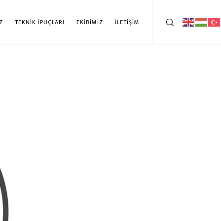
Z
TEKNİK İPUÇLARI
EKİBİMİZ
İLETİŞİM