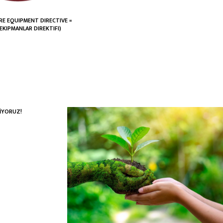
RE EQUIPMENT DIRECTIVE =
 EKIPMANLAR DIREKTIFI)
İYORUZ!