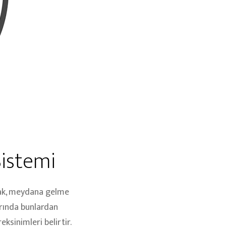
Sistemi
nmak, meydana gelme
arında bunlardan
ksinimleri belirtir.