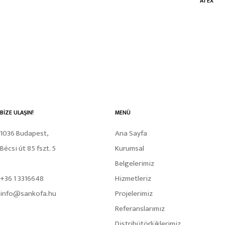
ATEX
BİZE ULAŞIN!
MENÜ
1036 Budapest,
Ana Sayfa
Bécsi út 85 fszt. 5
Kurumsal
Belgelerimiz
+36 1 3316648
Hizmetleriz
info@sankofa.hu
Projelerimiz
Referanslarımız
Distribütörlüklerimiz