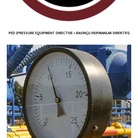
PED (PRESSURE EQUIPMENT DIRECTIVE = BASINÇLI EKIPMANLAR DIREKTIFI)