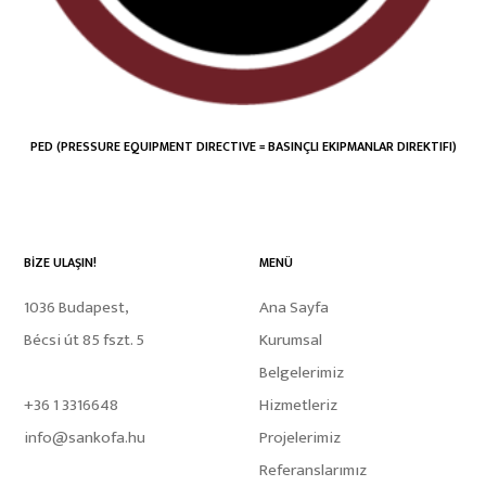
PED (PRESSURE EQUIPMENT DIRECTIVE = BASINÇLI EKIPMANLAR DIREKTIFI)
BİZE ULAŞIN!
MENÜ
1036 Budapest,
Ana Sayfa
Bécsi út 85 fszt. 5
Kurumsal
Belgelerimiz
+36 1 3316648
Hizmetleriz
info@sankofa.hu
Projelerimiz
Referanslarımız