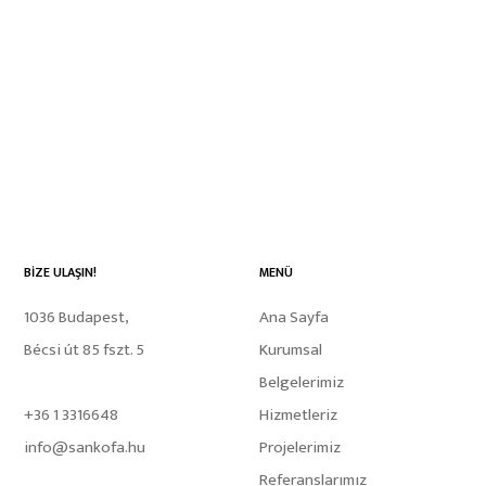
BİZE ULAŞIN!
MENÜ
1036 Budapest,
Ana Sayfa
Bécsi út 85 fszt. 5
Kurumsal
Belgelerimiz
+36 1 3316648
Hizmetleriz
info@sankofa.hu
Projelerimiz
Referanslarımız