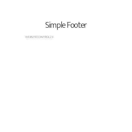
Simple Footer
WEBSITECONTROL23
OCTOBER 26, 2017
NO COMMENTS