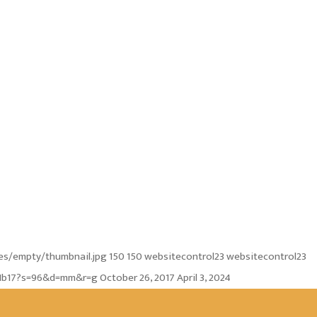
s/empty/thumbnail.jpg
150
150
websitecontrol23
websitecontrol23
121b17?s=96&d=mm&r=g
October 26, 2017
April 3, 2024