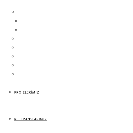
Danışmanlık Hizmetleri
Mühendislik Hizmetleri
Yönetim Danışmanlık Hizmetleri
Yatırım Danışmanlık Hizmetleri
Marka ve Hizmet Temsilcilikleri
Anahtar Teslimi Müteahhitlik Hizmetleri
Aracılık, Belgelendirme ve Denetim Hizmetleri
İthalat & İhracat Operasyonları
PROJELERİMİZ
REFERANSLARIMIZ