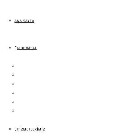
ANA SAYFA
KURUMSAL
Hakkımızda
“SANKOFA” Ne Demek?
Misyonumuz
Nasıl Çalışıyoruz?
Kurucu Otobiyografileri
Belgelerimiz
HİZMETLERİMİZ